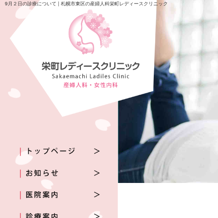
9月２日の診療について | 札幌市東区の産婦人科栄町レディースクリニック